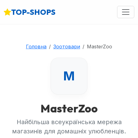
TOP-SHOPS
Головна
Зоотовари
MasterZoo
M
MasterZoo
Найбільша всеукраїнська мережа
магазинів для домашніх улюбленців.