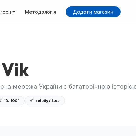
горії
Методологія
Додати магазин
 Vik
рна мережа України з багаторічною історією
ID: 1001
zolotiyvik.ua