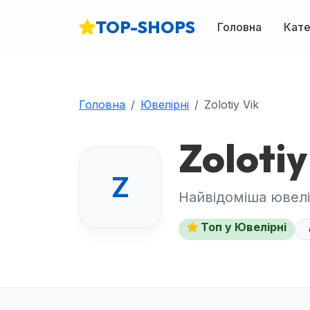
TOP-SHOPS
Головна
Кате
Головна
Ювелірні
Zolotiy Vik
Zolotiy
Z
Найвідоміша ювелі
Топ у Ювелірні