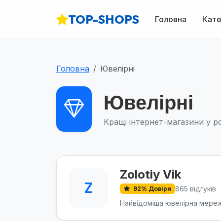
TOP-SHOPS
Головна
Кате
Головна
Ювелірні
Ювелірні
Кращі інтернет-магазини у ро
Zolotiy Vik
Z
865 відгуків
92% Довіри
Найвідоміша ювелірна мережа