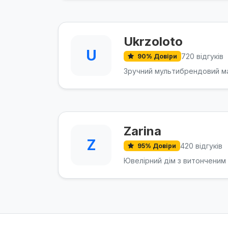
Ukrzoloto
U
720 відгуків
90% Довіри
Зручний мультибрендовий ма
Zarina
Z
420 відгуків
95% Довіри
Ювелірний дім з витонченим