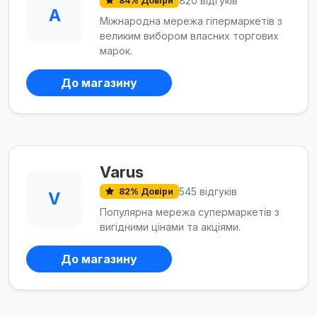
820 відгуків
84% Довіри
A
Міжнародна мережа гіпермаркетів з
великим вибором власних торгових
марок.
До магазину
Varus
545 відгуків
82% Довіри
V
Популярна мережа супермаркетів з
вигідними цінами та акціями.
До магазину