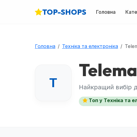
TOP-SHOPS
Головна
Кате
Головна
Техніка та електроніка
Tele
Telema
T
Найкращий вибір дл
Топ у Техніка та е