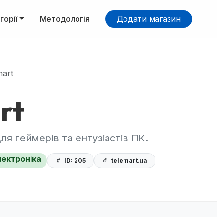
горії
Методологія
Додати магазин
mart
rt
я геймерів та ентузіастів ПК.
лектроніка
ID: 205
telemart.ua