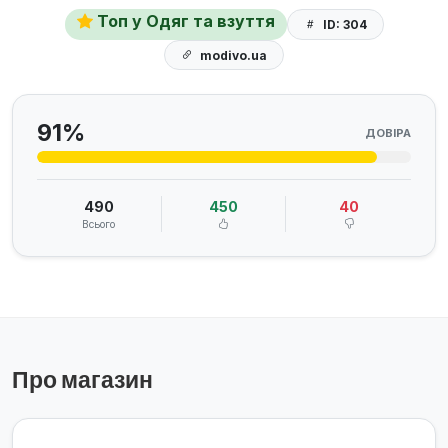
Топ у Одяг та взуття
ID: 304
modivo.ua
91%
ДОВІРА
490
450
40
Всього
Про магазин