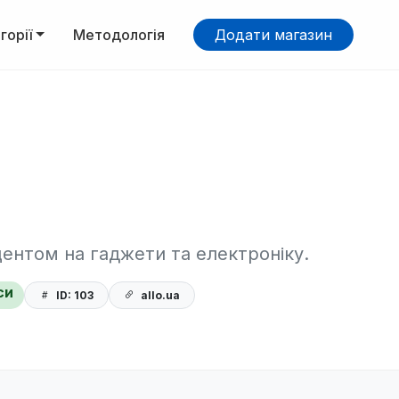
горії
Методологія
Додати магазин
ентом на гаджети та електроніку.
си
ID: 103
allo.ua