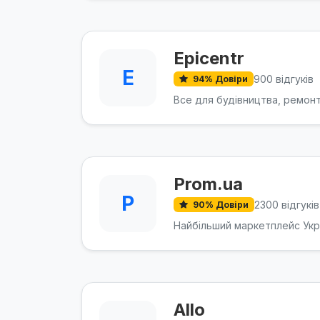
Epicentr
E
900 відгуків
94% Довіри
Все для будівництва, ремонт
Prom.ua
P
2300 відгуків
90% Довіри
Найбільший маркетплейс Укра
Allo