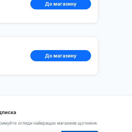
До магазину
До магазину
дписка
римуйте огляди найкращих магазинів щотижня.