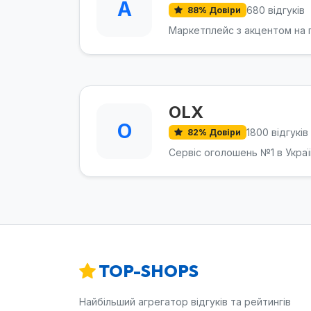
A
680 відгуків
88% Довіри
Маркетплейс з акцентом на 
OLX
O
1800 відгуків
82% Довіри
Сервіс оголошень №1 в Украї
TOP-SHOPS
Найбільший агрегатор відгуків та рейтингів