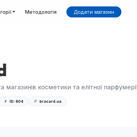
горії
Методологія
Додати магазин
d
 магазинів косметики та елітної парфумерії
ID: 604
brocard.ua