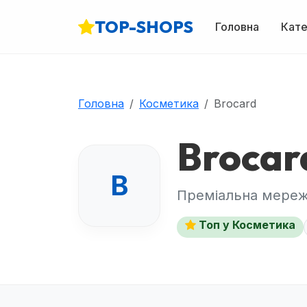
TOP-SHOPS
Головна
Кате
Головна
Косметика
Brocard
Brocar
B
Преміальна мережа
Топ у Косметика