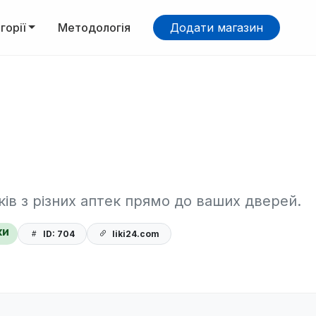
горії
Методологія
Додати магазин
ків з різних аптек прямо до ваших дверей.
ки
ID: 704
liki24.com