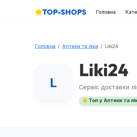
TOP-SHOPS
Головна
Кате
Головна
Аптеки та ліки
Liki24
Liki24
L
Сервіс доставки лі
Топ у Аптеки та лі