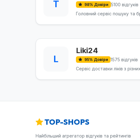
T
5100 відгуків
98% Довіри
Головний сервіс пошуку та бр
Liki24
L
1575 відгуків
95% Довіри
Сервіс доставки ліків з різн
TOP-SHOPS
Найбільший агрегатор відгуків та рейтингів