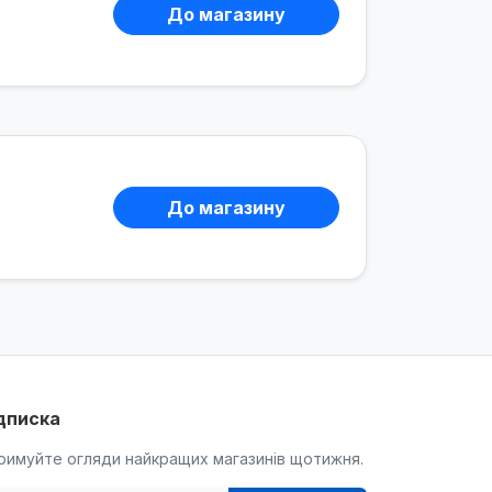
До магазину
До магазину
дписка
римуйте огляди найкращих магазинів щотижня.