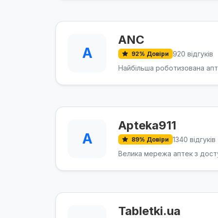
ANC
A
920 відгуків
92% Довіри
Найбільша роботизована апт
Apteka911
A
1340 відгуків
89% Довіри
Велика мережа аптек з досту
Tabletki.ua