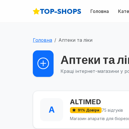
TOP-SHOPS
Головна
Кате
Головна
Аптеки та ліки
Аптеки та лі
Кращі інтернет-магазини у ро
ALTIMED
A
75 відгуків
91% Довіри
Магазин апаратів для біорез