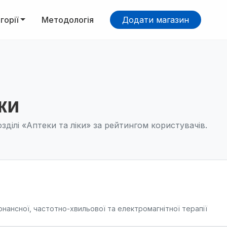
горії
Методологія
Додати магазин
ки
зділі «Аптеки та ліки» за рейтингом користувачів.
онансної, частотно-хвильової та електромагнітної терапії